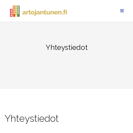
Skip
to
content
Yhteystiedot
Yhteystiedot