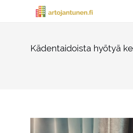
Skip
to
content
Kädentaidoista hyötyä ke