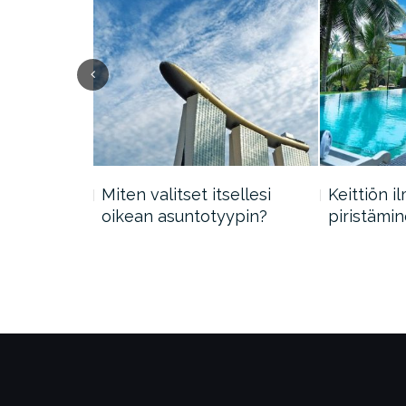
on
Miten valitset itsellesi
Keittiön 
oikean asuntotyypin?
piristämi