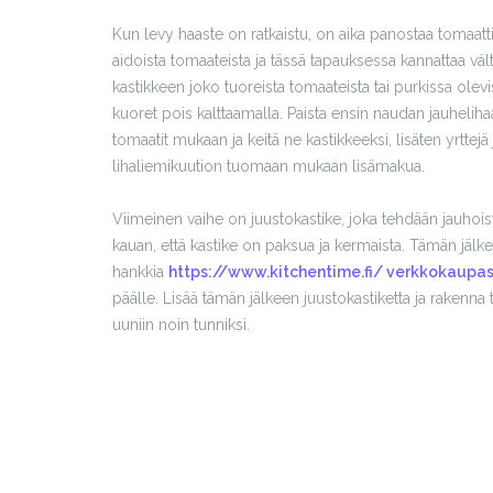
Kun levy haaste on ratkaistu, on aika panostaa tomaatt
aidoista tomaateista ja tässä tapauksessa kannattaa vält
kastikkeen joko tuoreista tomaateista tai purkissa olev
kuoret pois kalttaamalla. Paista ensin naudan jauheliha
tomaatit mukaan ja keitä ne kastikkeeksi, lisäten yrttej
lihaliemikuution tuomaan mukaan lisämakua.
Viimeinen vaihe on juustokastike, joka tehdään jauhoista
kauan, että kastike on paksua ja kermaista. Tämän jälkeen
hankkia
https://www.kitchentime.fi/ verkkokaupa
päälle. Lisää tämän jälkeen juustokastiketta ja rakenna
uuniin noin tunniksi.