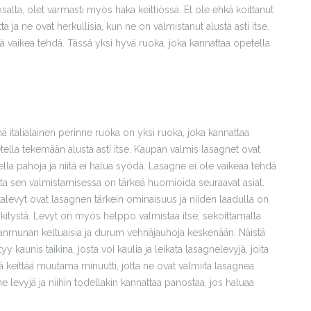
salta, olet varmasti myös haka keittiössä. Et ole ehkä koittanut
ja ne ovat herkullisia, kun ne on valmistanut alusta asti itse.
itä vaikea tehdä. Tässä yksi hyvä ruoka, joka kannattaa opetella
ä italialainen perinne ruoka on yksi ruoka, joka kannattaa
tella tekemään alusta asti itse. Kaupan valmis lasagnet ovat
lla pahoja ja niitä ei halua syödä. Lasagne ei ole vaikeaa tehdä
ta sen valmistamisessa on tärkeä huomioida seuraavat asiat.
talevyt ovat lasagnen tärkein ominaisuus ja niiden laadulla on
kitystä. Levyt on myös helppo valmistaa itse, sekoittamalla
anmunan keltuaisia ja durum vehnäjauhoja keskenään. Näistä
yy kaunis taikina, josta voi kaulia ja leikata lasagnelevyjä, joita
ä keittää muutama minuutti, jotta ne ovat valmiita lasagnea
ne levyjä ja niihin todellakin kannattaa panostaa, jos haluaa