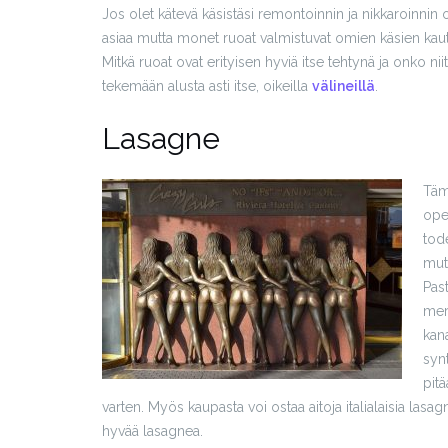
Jos olet kätevä käsistäsi remontoinnin ja nikkaroinnin o
asiaa mutta monet ruoat valmistuvat omien käsien kautta 
Mitkä ruoat ovat erityisen hyviä itse tehtynä ja onko ni
tekemään alusta asti itse, oikeilla
välineillä
.
Lasagne
Täm
ope
tode
mut
Pas
mer
kan
synt
pitä
varten. Myös kaupasta voi ostaa aitoja italialaisia lasag
hyvää lasagnea.