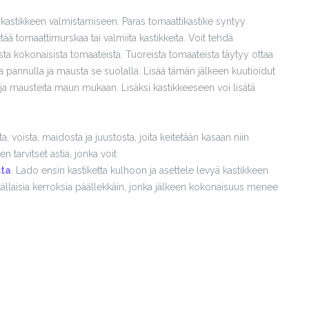
ikastikkeen valmistamiseen. Paras tomaattikastike syntyy
tää tomaattimurskaa tai valmiita kastikkeita. Voit tehdä
ista kokonaisista tomaateista. Tuoreista tomaateista täytyy ottaa
a pannulla ja mausta se suolalla. Lisää tämän jälkeen kuutioidut
ä ja mausteita maun mukaan. Lisäksi kastikkeeseen voi lisätä
, voista, maidosta ja juustosta, joita keitetään kasaan niin
 tarvitset astia, jonka voit
sta
. Lado ensin kastiketta kulhoon ja asettele levyä kastikkeen
 tällaisia kerroksia päällekkäin, jonka jälkeen kokonaisuus menee