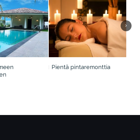
ilmeen
Pientä pintaremonttia
Ruo
nen